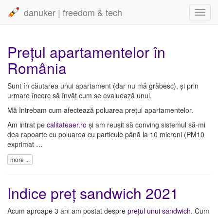
danuker | freedom & tech
Toggl
navig
Prețul apartamentelor în
România
Sunt în căutarea unui apartament (dar nu mă grăbesc), și prin
urmare încerc să învăț cum se evaluează unul.
Mă întrebam cum afectează poluarea prețul apartamentelor.
Am intrat pe
calitateaer.ro
și am reușit să conving sistemul să-mi
dea rapoarte cu poluarea cu particule până la 10 microni (PM10
exprimat …
more ...
Indice preț sandwich 2021
Acum aproape 3 ani am postat despre
prețul unui sandwich
. Cum