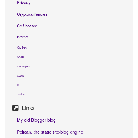
Privacy
Cryptocurrencies
Self-hosted
Internet
OpSec
GDPR
Cluj-Napoca
Google
EU
Justice
Links
My old Blogger blog
Pelican, the static site/blog engine