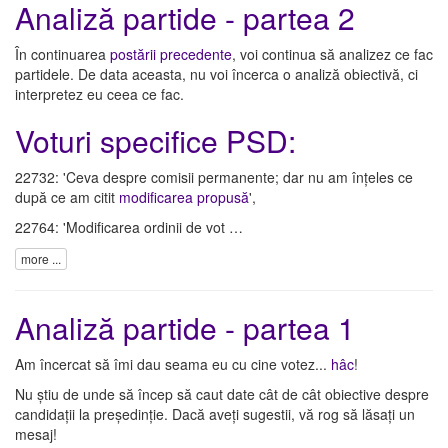
Analiză partide - partea 2
În continuarea
postării precedente
, voi continua să analizez ce fac
partidele. De data aceasta, nu voi încerca o analiză obiectivă, ci
interpretez eu ceea ce fac.
Voturi specifice PSD:
22732: 'Ceva despre comisii permanente; dar nu am înțeles ce
după ce am citit
modificarea propusă
',
22764: 'Modificarea ordinii de vot …
more ...
Analiză partide - partea 1
Am încercat să îmi dau seama eu cu cine votez...
hâc
!
Nu știu de unde să încep să caut date cât de cât obiective despre
candidații la președinție. Dacă aveți sugestii, vă rog să lăsați un
mesaj!