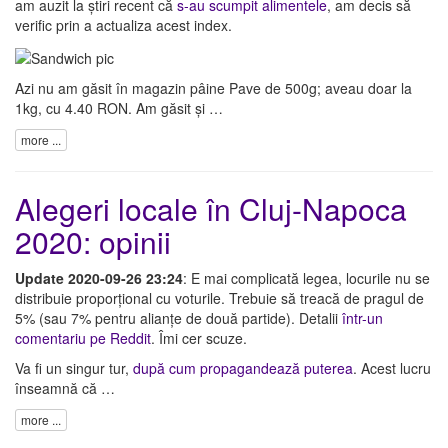
am auzit la știri recent că
s-au scumpit alimentele
, am decis să
verific prin a actualiza acest index.
Azi nu am găsit în magazin pâine Pave de 500g; aveau doar la
1kg, cu 4.40 RON. Am găsit și …
more ...
Alegeri locale în Cluj-Napoca
2020: opinii
Update 2020-09-26 23:24
: E mai complicată legea, locurile nu se
distribuie proporțional cu voturile. Trebuie să treacă de pragul de
5% (sau 7% pentru alianțe de două partide). Detalii
într-un
comentariu pe Reddit
. Îmi cer scuze.
Va fi un singur tur,
după cum propagandează puterea
. Acest lucru
înseamnă că …
more ...