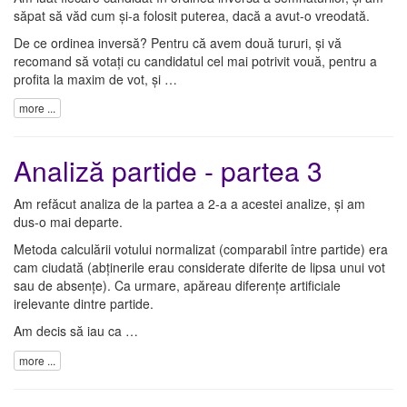
săpat să văd cum și-a folosit puterea, dacă a avut-o vreodată.
De ce ordinea inversă? Pentru că avem două tururi, și vă
recomand să votați cu candidatul cel mai potrivit vouă, pentru a
profita la maxim de vot, și …
more ...
Analiză partide - partea 3
Am refăcut analiza de la partea a 2-a a acestei analize, și am
dus-o mai departe.
Metoda calculării votului normalizat (comparabil între partide) era
cam ciudată (abținerile erau considerate diferite de lipsa unui vot
sau de absențe). Ca urmare, apăreau diferențe artificiale
irelevante dintre partide.
Am decis să iau ca …
more ...