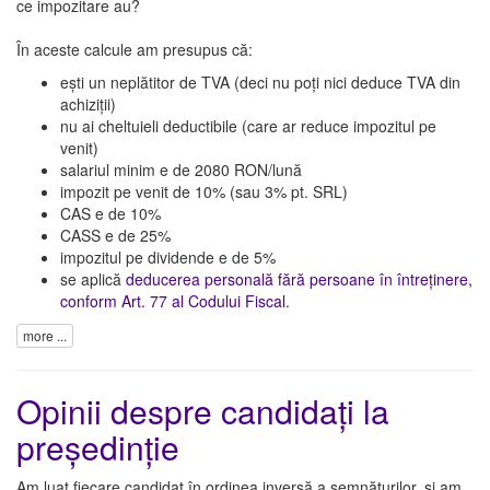
ce impozitare au?
În aceste calcule am presupus că:
ești un neplătitor de TVA (deci nu poți nici deduce TVA din
achiziții)
nu ai cheltuieli deductibile (care ar reduce impozitul pe
venit)
salariul minim e de 2080 RON/lună
impozit pe venit de 10% (sau 3% pt. SRL)
CAS e de 10%
CASS e de 25%
impozitul pe dividende e de 5%
se aplică
deducerea personală fără persoane în întreținere,
conform Art. 77 al Codului Fiscal
.
more ...
Opinii despre candidați la
președinție
Am luat fiecare candidat în ordinea inversă a semnăturilor, și am